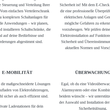
he Steuerung und Verteilung Ihrer
Sicherheit ist! Mit dem E-Check
Vom einfachen Verteilerschrank
dir eine professionelle Überprüf
zu komplexen Schaltanlagen für
elektrischen Anlagen und Ge
elle Anwendungen – wir planen,
mögliche Gefahren zu erken
d installieren Schaltschränke, die
vorzubeugen. Wir prüfen dein
al auf deine Bedürfnisse und
Elektroinstallation auf Funktion
rderungen abgestimmt sind.
Sicherheit und Übereinstimmun
aktuellen Normen und Vorsch
E-MOBILITÄT
ÜBERWACHUN
n dir maßgeschneiderte Lösungen
Egal, ob du eine Videoüberwac
Aufladen von Elektrofahrzeugen,
Alarmsystem oder eine Kombin
l sicher als auch effizient sind.
beidem wünscht – wir unterstütz
der Auswahl und Installation de
ivate Ladestationen für dein
Sicherheitslösung.