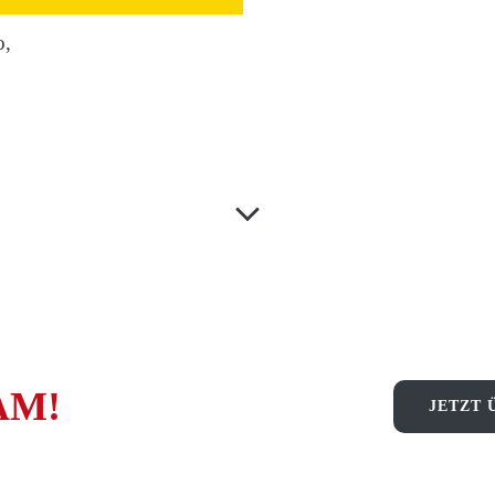
o,
AM!
JETZT 