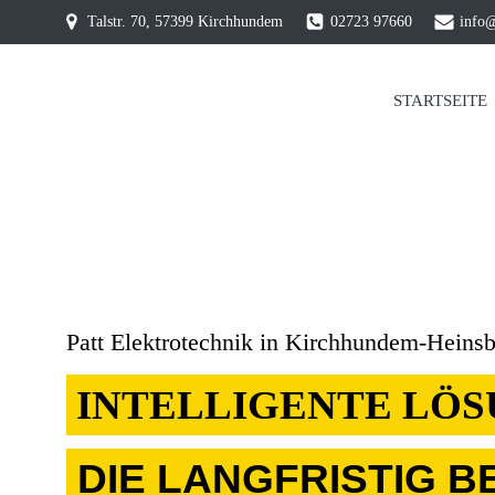
Zum
Talstr. 70, 57399 Kirchhundem
02723 97660
info@
Inhalt
springen
STARTSEITE
Patt Elektrotechnik in Kirchhundem-Heins
INTELLIGENTE LÖS
DIE LANGFRISTIG B