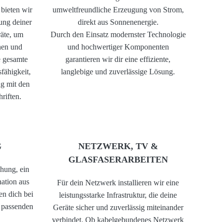
 bieten wir
umweltfreundliche Erzeugung von Strom,
ung deiner
direkt aus Sonnenenergie.
räte, um
Durch den Einsatz modernster Technologie
nen und
und hochwertiger Komponenten
e gesamte
garantieren wir dir eine effiziente,
sfähigkeit,
langlebige und zuverlässige Lösung.
g mit den
riften.
G
NETZWERK, TV &
GLASFASERARBEITEN
hung, ein
ation aus
Für dein Netzwerk installieren wir eine
en dich bei
leistungsstarke Infrastruktur, die deine
r passenden
Geräte sicher und zuverlässig miteinander
verbindet. Ob kabelgebundenes Netzwerk